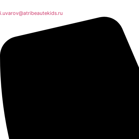
i.uvarov@atribeautekids.ru